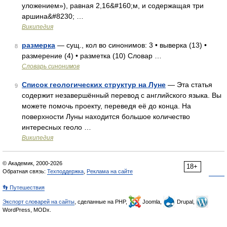
уложением»), равная 2,16&#160;м, и содержащая три
аршина&#8230; …
Википедия
размерка
— сущ., кол во синонимов: 3 • выверка (13) •
8
размерение (4) • разметка (10) Словар …
Словарь синонимов
Список геологических структур на Луне
— Эта статья
9
содержит незавершённый перевод с английского языка. Вы
можете помочь проекту, переведя её до конца. На
поверхности Луны находится большое количество
интересных геоло …
Википедия
© Академик, 2000-2026
18+
Обратная связь:
Техподдержка
,
Реклама на сайте
👣 Путешествия
Экспорт словарей на сайты
, сделанные на PHP,
Joomla,
Drupal,
WordPress, MODx.