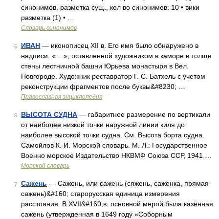
синонимов. разметка сущ., кол во синонимов: 10 • вики
разметка (1) • …
Словарь синонимов
ИВАН
— иконописец XII в. Его имя было обнаружено в
5
надписи: « ...», оставленной художником в каморе в толще
стены лестничной башни Юрьева монастыря в Вел.
Новгороде. Художник реставратор Г. С. Батхель с учетом
реконструкции фрагментов после буквы&#8230; …
Православная энциклопедия
ВЫСОТА СУДНА
— габаритное размерение по вертикали
6
от наиболее низкой точки наружной линии киля до
наиболее высокой точки судна. См. Высота борта судна.
Самойлов К. И. Морской словарь. М. Л.: Государственное
Военно морское Издательство НКВМФ Союза ССР, 1941 …
Морской словарь
Сажень
— Сажень, или сажень (сяжень, саженка, прямая
7
сажень)&#160; старорусская единица измерения
расстояния. В XVII&#160;в. основной мерой была казённая
сажень (утвержденная в 1649 году «Соборным